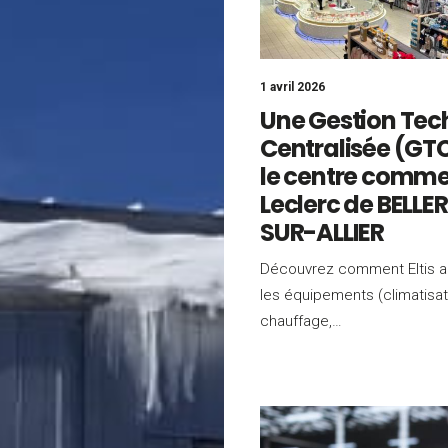
1 avril 2026
Une Gestion Tec
Centralisée (GT
le centre comme
Leclerc de BELLE
SUR-ALLIER
Découvrez comment Eltis a
les équipements (climatisat
chauffage,…