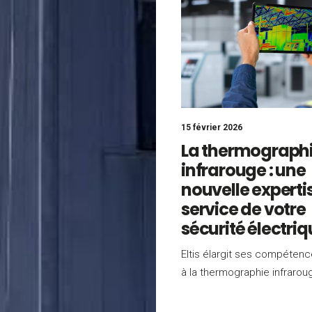
15 février 2026
La thermograph
infrarouge : une
nouvelle experti
service de votre
sécurité électri
Eltis élargit ses compétenc
à la thermographie infrarou