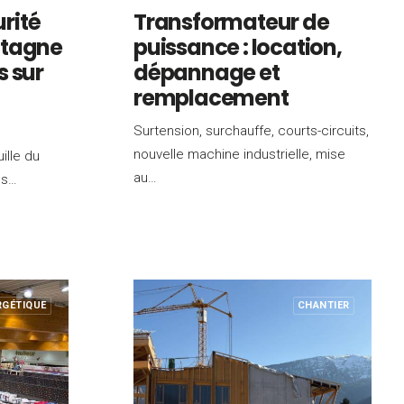
urité
Transformateur de
ntagne
puissance : location,
is sur
dépannage et
remplacement
Surtension, surchauffe, courts-circuits,
nouvelle machine industrielle, mise
ille du
au…
es…
RGÉTIQUE
CHANTIER