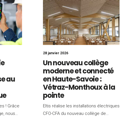
28 janvier 2026
ie
Un nouveau collège
moderne et connecté
se au
en Haute-Savoie :
Vétraz-Monthoux à la
que
pointe
es ! Grâce
Eltis réalise les installations électriques
ge, nous…
CFO-CFA du nouveau collège de…