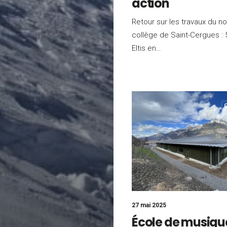
action
Retour sur les travaux du n
collège de Saint-Cergues : 
Eltis en…
27 mai 2025
École de musiqu