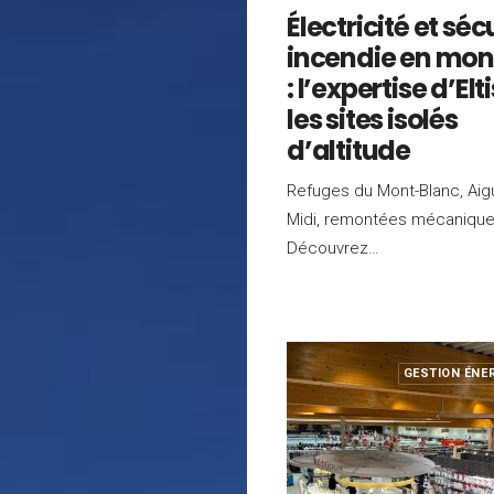
Électricité et séc
incendie en mo
: l’expertise d’Elt
les sites isolés
d’altitude
Refuges du Mont-Blanc, Aigu
Midi, remontées mécaniqu
Découvrez…
GESTION ÉNE