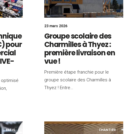
23 mars 2026
hnique
Groupe scolaire des
C) pour
Charmilles à Thyez :
rcial
première livraison en
RIVE-
vue !
Première étape franchie pour le
groupe scolaire des Charmilles à
 optimisé
Thyez ! Entre…
ion,
ELTIS
CHANTIER